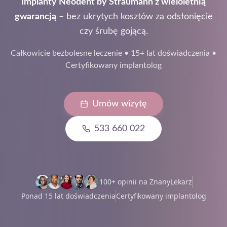
Implanty Neodent by Straumann z wieloletnią
gwarancją
– bez ukrytych kosztów za odsłonięcie
czy śrubę gojącą.
Całkowicie bezbolesne leczenie • 15+ lat doświadczenia •
Certyfikowany implantolog
Umów wizytę
533 660 022
100+ opinii na ZnanyLekarz
Ponad 15 lat doświadczenia
Certyfikowany implantolog